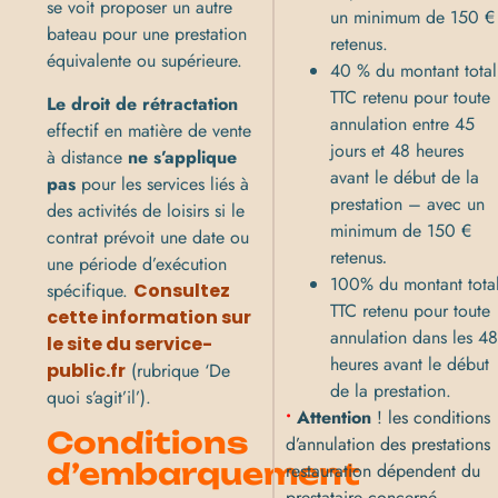
se voit proposer un autre
un minimum de 150 €
bateau pour une prestation
retenus.
équivalente ou supérieure.
40 % du montant total
TTC retenu pour toute
Le droit de rétractation
annulation entre 45
effectif en matière de vente
jours et 48 heures
à distance
ne s’applique
avant le début de la
pas
pour les services liés à
prestation – avec un
des activités de loisirs si le
minimum de 150 €
contrat prévoit une date ou
retenus
.
une période d’exécution
100% du montant tota
spécifique.
Consultez
TTC retenu pour toute
cette information sur
annulation dans les 4
le site du service-
heures avant le début
public.fr
(rubrique ‘De
de la prestation.
quoi s’agit’il’).
•
Attention
! les conditions
Conditions
d’annulation des prestations
d’embarquement
restauration dépendent du
prestataire concerné.