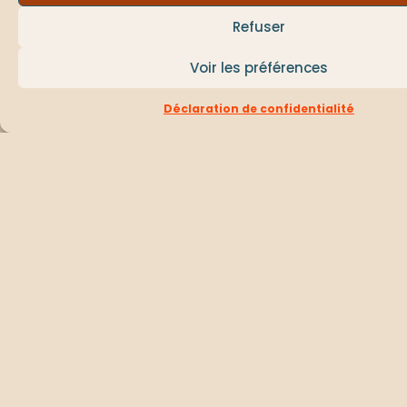
Refuser
Voir les préférences
Réserve
Déclaration de confidentialité