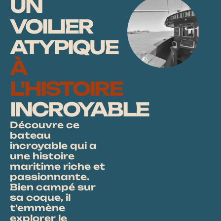
UN
plus longtemps, bref,
profiter au maximum.
VOILIER
Détails
ATYPIQUE
Détails
À
L'HISTOIRE
INCROYABLE
Découvre ce
bateau
incroyable qui a
une histoire
maritime riche et
passionnante.
Bien campé sur
sa coque, il
t'emmène
explorer le