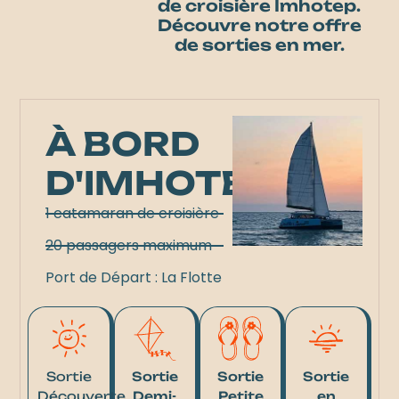
de croisière Imhotep.
Découvre notre offre
de sorties en mer.
À BORD
D'IMHOTEP
1 catamaran de croisière
20 passagers maximum
Port de Départ : La Flotte
Sortie
Sortie
Sortie
Sortie
Découverte
Demi-
Petite
en